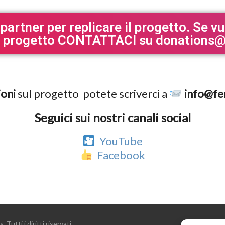
 partner per replicare il progetto. Se v
il progetto CONTATTACI su donations
ioni
sul progetto potete scriverci a
info@fe
Seguici sui nostri canali social
YouTube
Facebook
utti i diritti riservati